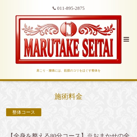
011-895-2875
肩こり・腰痛には、筋膜のコリをほぐす整体を
施術料金
整体コース
【全身を整える80分コース】※おまかせの全